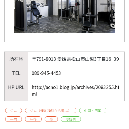
所在地
〒791-8013 愛媛県松山市山越3丁目16−39
TEL
089-945-4453
HP URL
http://acno1.blog.jp/archives/2083255.ht
ml
ジム
ジム（運動種別から選ぶ）
中国・四国
午前
午後
夜
愛媛県