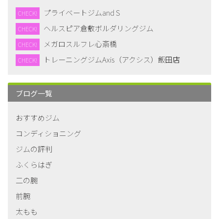
プライベートジムand S
CHECK!
ヘルスピア倉敷ボルダリングジム
CHECK!
メガロスルフレ心斎橋
CHECK!
トレーニングジムAxis（アクシス）飯田店
CHECK!
ブログ一覧
おすすめジム
コンディショニング
ジムの評判
ふくらはぎ
二の腕
前腕
太もも