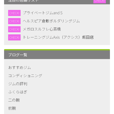
CHECK!
プライベートジムand S
CHECK!
ヘルスピア倉敷ボルダリングジム
CHECK!
メガロスルフレ心斎橋
CHECK!
トレーニングジムAxis（アクシス）飯田店
CHECK!
ブログ一覧
おすすめジム
コンディショニング
ジムの評判
ふくらはぎ
二の腕
前腕