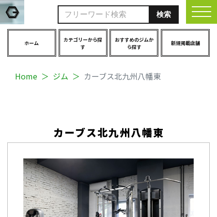
togg
カテゴリーから探
おすすめのジムか
ホーム
新規掲載店舗
す
ら探す
Home
ジム
カーブス北九州八幡東
カーブス北九州八幡東