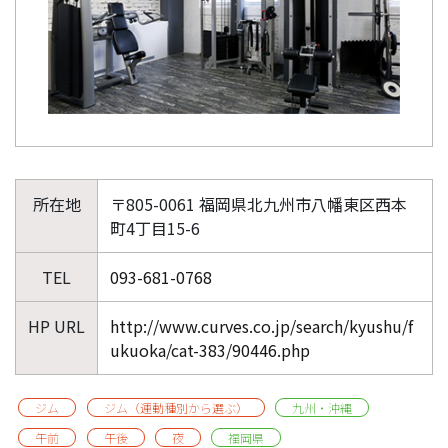
所在地
〒805-0061 福岡県北九州市八幡東区西本
町4丁目15-6
TEL
093-681-0768
HP URL
http://www.curves.co.jp/search/kyushu/f
ukuoka/cat-383/90446.php
ジム
ジム（運動種別から選ぶ）
九州・沖縄
午前
午後
夜
福岡県