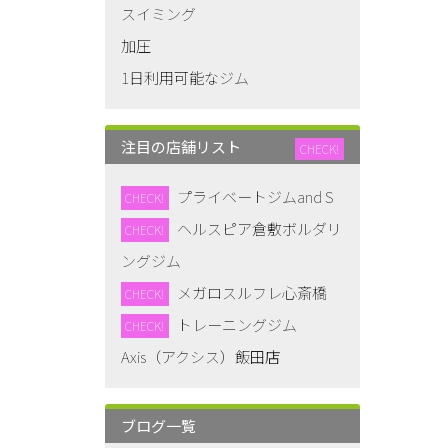
スイミング
加圧
1日利用可能なジム
注目の店舗リスト
CHECK!
プライベートジムand S
CHECK!
ヘルスピア倉敷ボルダリ
CHECK!
ングジム
メガロスルフレ心斎橋
CHECK!
トレーニングジム
CHECK!
Axis（アクシス）飯田店
ブログ一覧