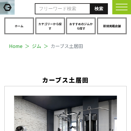
togg
カテゴリーから探
おすすめのジムか
ホーム
新規掲載店舗
す
ら探す
Home
ジム
カーブス土居田
カーブス土居田