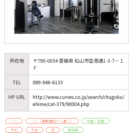
所在地
〒790-0054 愛媛県 松山市空港通1-3-7－１
Ｆ
TEL
089-946-6133
HP URL
http://www.curves.co.jp/search/chugoku/
ehime/cat-379/90004.php
ジム
ジム（運動種別から選ぶ）
中国・四国
午前
午後
夜
愛媛県