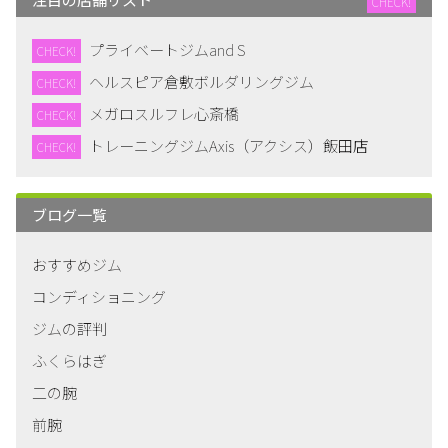
CHECK!
プライベートジムand S
CHECK!
ヘルスピア倉敷ボルダリングジム
CHECK!
メガロスルフレ心斎橋
CHECK!
トレーニングジムAxis（アクシス）飯田店
CHECK!
ブログ一覧
おすすめジム
コンディショニング
ジムの評判
ふくらはぎ
二の腕
前腕