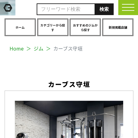
togg
カテゴリーから探
おすすめのジムか
ホーム
新規掲載店舗
す
ら探す
Home
ジム
カーブス守垣
カーブス守垣