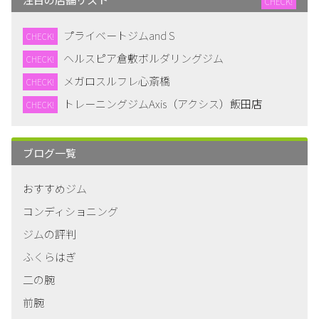
CHECK!
プライベートジムand S
CHECK!
ヘルスピア倉敷ボルダリングジム
CHECK!
メガロスルフレ心斎橋
CHECK!
トレーニングジムAxis（アクシス）飯田店
CHECK!
ブログ一覧
おすすめジム
コンディショニング
ジムの評判
ふくらはぎ
二の腕
前腕