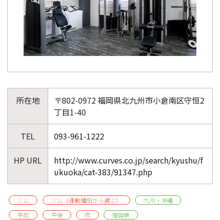
所在地
〒802-0972 福岡県北九州市小倉南区守恒2
丁目1-40
TEL
093-961-1222
HP URL
http://www.curves.co.jp/search/kyushu/f
ukuoka/cat-383/91347.php
ジム
ジム（運動種別から選ぶ）
九州・沖縄
午前
午後
夜
福岡県