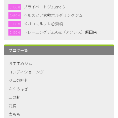
プライベートジムand S
CHECK!
ヘルスピア倉敷ボルダリングジム
CHECK!
メガロスルフレ心斎橋
CHECK!
トレーニングジムAxis（アクシス）飯田店
CHECK!
ブログ一覧
おすすめジム
コンディショニング
ジムの評判
ふくらはぎ
二の腕
前腕
太もも