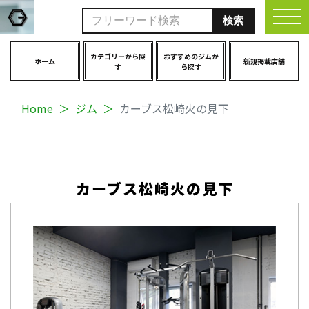
togg
カテゴリーから探
おすすめのジムか
ホーム
新規掲載店舗
す
ら探す
Home
ジム
カーブス松崎火の見下
カーブス松崎火の見下