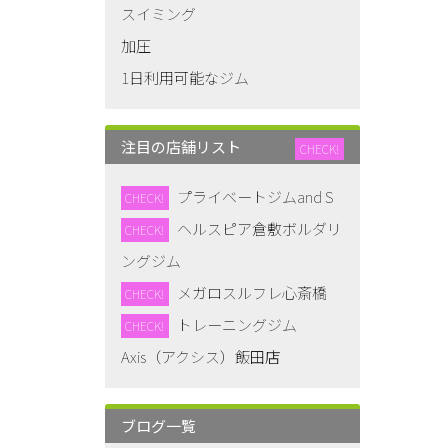
スイミング
加圧
1日利用可能なジム
注目の店舗リスト
CHECK!
プライベートジムand S
CHECK!
ヘルスピア倉敷ボルダリ
CHECK!
ングジム
メガロスルフレ心斎橋
CHECK!
トレーニングジム
CHECK!
Axis（アクシス）飯田店
ブログ一覧