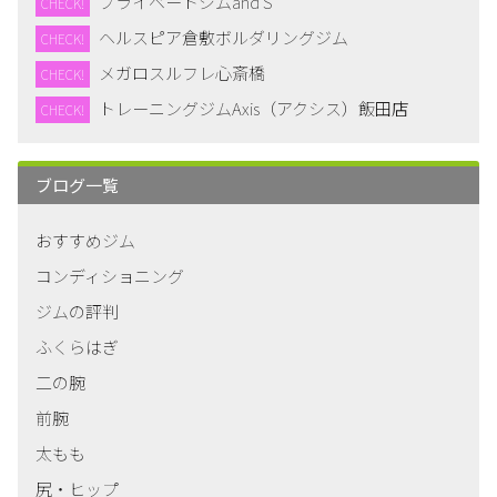
プライベートジムand S
CHECK!
ヘルスピア倉敷ボルダリングジム
CHECK!
メガロスルフレ心斎橋
CHECK!
トレーニングジムAxis（アクシス）飯田店
CHECK!
ブログ一覧
おすすめジム
コンディショニング
ジムの評判
ふくらはぎ
二の腕
前腕
太もも
尻・ヒップ