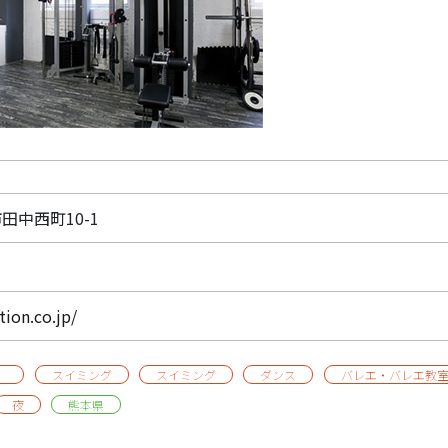
市田中西町10-1
tion.co.jp/
）
スイミング
スイミング
ダンス
バレエ・バレエ教
夜
熊本県