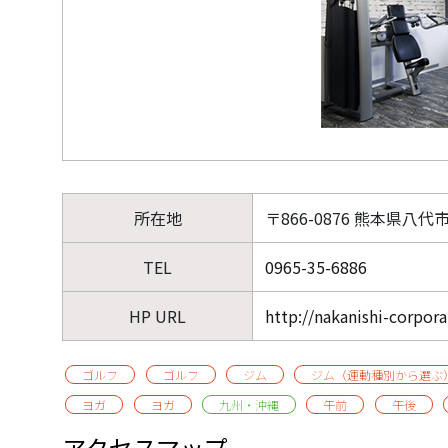
所在地
〒866-0876 熊本県八代
TEL
0965-35-6886
HP URL
http://nakanishi-corpora
ゴルフ
ゴルフ
ジム
ジム（運動種別から選ぶ
ヨガ
ヨガ
九州・沖縄
午前
午後
アクセスマップ