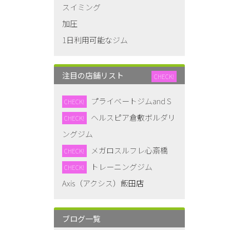
スイミング
加圧
1日利用可能なジム
注目の店舗リスト
CHECK!
プライベートジムand S
CHECK!
ヘルスピア倉敷ボルダリ
CHECK!
ングジム
メガロスルフレ心斎橋
CHECK!
トレーニングジム
CHECK!
Axis（アクシス）飯田店
ブログ一覧