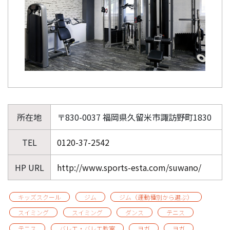
所在地
〒830-0037 福岡県久留米市諏訪野町1830
TEL
0120-37-2542
HP URL
http://www.sports-esta.com/suwano/
キッズスクール
ジム
ジム（運動種別から選ぶ）
スイミング
スイミング
ダンス
テニス
テニス
バレエ・バレエ教室
ヨガ
ヨガ