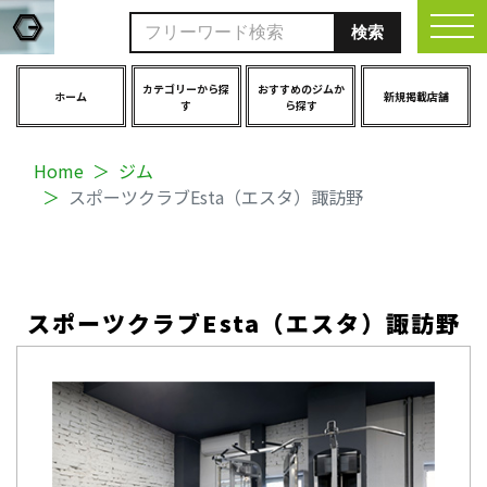
togg
カテゴリーから探
おすすめのジムか
ホーム
新規掲載店舗
す
ら探す
Home
ジム
スポーツクラブEsta（エスタ）諏訪野
スポーツクラブEsta（エスタ）諏訪野