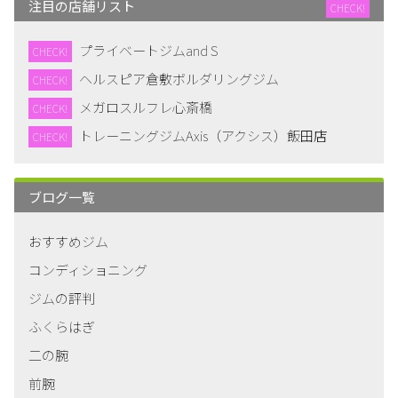
注目の店舗リスト
CHECK!
プライベートジムand S
CHECK!
ヘルスピア倉敷ボルダリングジム
CHECK!
メガロスルフレ心斎橋
CHECK!
トレーニングジムAxis（アクシス）飯田店
CHECK!
ブログ一覧
おすすめジム
コンディショニング
ジムの評判
ふくらはぎ
二の腕
前腕