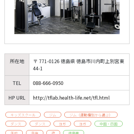
所在地
〒 771-0126 徳島県 徳島市川内町上別宮東
44-1
TEL
088-666-0950
HP URL
http://tflab.health-life.net/tfl.html
キッズスクール
ジム
ジム（運動種別から選ぶ）
ダンス
ダンス
ヨガ
ヨガ
中国・四国
午前
午後
夜
徳島県