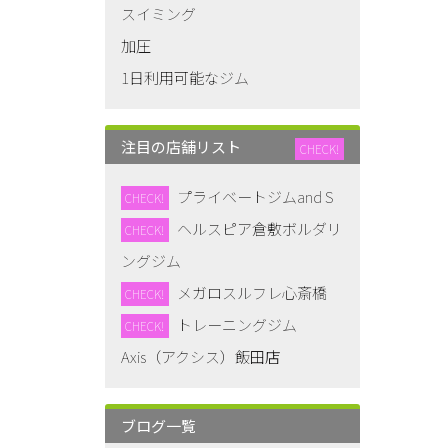
スイミング
加圧
1日利用可能なジム
注目の店舗リスト
CHECK!
プライベートジムand S
CHECK!
ヘルスピア倉敷ボルダリ
CHECK!
ングジム
メガロスルフレ心斎橋
CHECK!
トレーニングジム
CHECK!
Axis（アクシス）飯田店
ブログ一覧