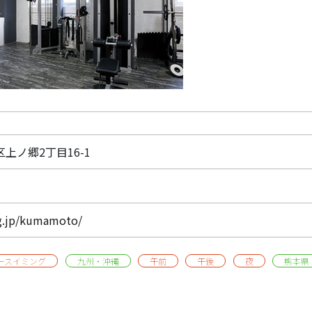
区上ノ郷2丁目16-1
g.jp/kumamoto/
ースイミング
九州・沖縄
午前
午後
夜
熊本県