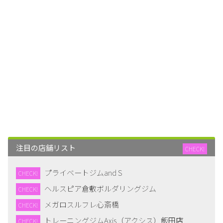
注目の店舗リスト
CHECK!
プライベートジムand S
CHECK!
ヘルスピア倉敷ボルダリングジム
CHECK!
メガロスルフレ心斎橋
CHECK!
トレーニングジムAxis（アクシス）飯田店
CHECK!