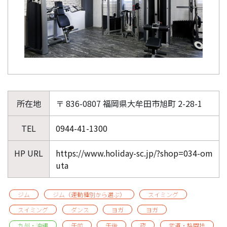
所在地
〒 836-0807 福岡県大牟田市旭町 2-28-1
TEL
0944-41-1300
HP URL
https://www.holiday-sc.jp/?shop=034-om
uta
ジム
ジム（運動種別から選ぶ）
スイミング
スイミング
ダンス
ヨガ
ヨガ
九州・沖縄
午前
午後
夜
武道・格闘技