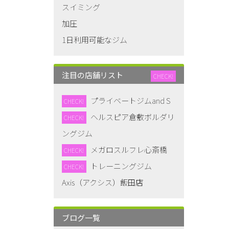
スイミング
加圧
1日利用可能なジム
注目の店舗リスト
CHECK!
プライベートジムand S
CHECK!
ヘルスピア倉敷ボルダリ
CHECK!
ングジム
メガロスルフレ心斎橋
CHECK!
トレーニングジム
CHECK!
Axis（アクシス）飯田店
ブログ一覧