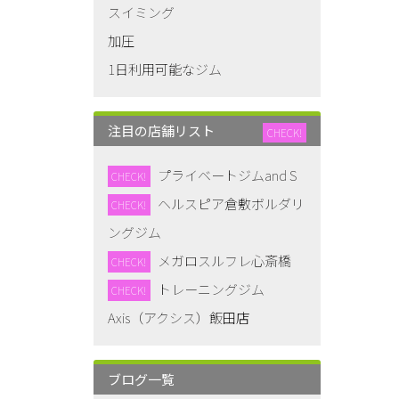
スイミング
加圧
1日利用可能なジム
注目の店舗リスト
CHECK!
プライベートジムand S
CHECK!
ヘルスピア倉敷ボルダリ
CHECK!
ングジム
メガロスルフレ心斎橋
CHECK!
トレーニングジム
CHECK!
Axis（アクシス）飯田店
ブログ一覧