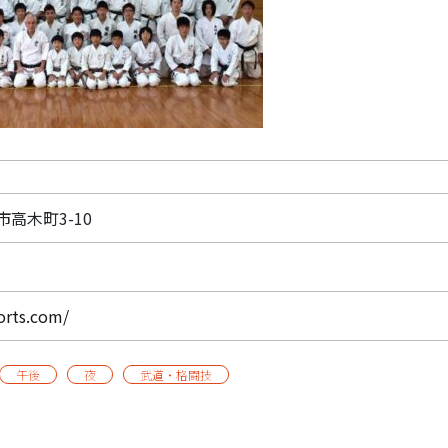
市高木町3-10
orts.com/
午後
夜
武道・格闘技