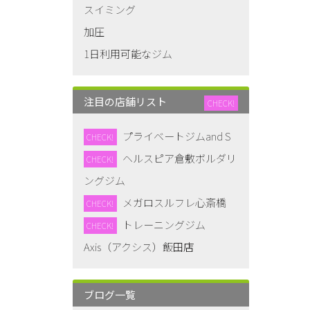
スイミング
加圧
1日利用可能なジム
注目の店舗リスト
CHECK!
プライベートジムand S
CHECK!
ヘルスピア倉敷ボルダリ
CHECK!
ングジム
メガロスルフレ心斎橋
CHECK!
トレーニングジム
CHECK!
Axis（アクシス）飯田店
ブログ一覧