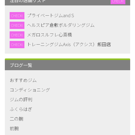
注目の店舗リスト
CHECK!
プライベートジムand S
CHECK!
ヘルスピア倉敷ボルダリングジム
CHECK!
メガロスルフレ心斎橋
CHECK!
トレーニングジムAxis（アクシス）飯田店
CHECK!
ブログ一覧
おすすめジム
コンディショニング
ジムの評判
ふくらはぎ
二の腕
前腕