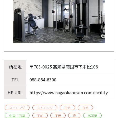
所在地
〒783-0025 高知県南国市下末松106
TEL
088-864-6300
HP URL
https://www.nagaokaonsen.com/facility
スイミング
スイミング
ヨガ
ヨガ
中国・四国
午前
午後
夜
高知県