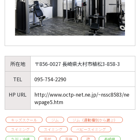
所在地
〒856-0027 長崎県大村市植松3-858-3
TEL
095-754-2290
HP URL
http://www.octp-net.ne.jp/~nssc8583/ne
wpage5.htm
キッズスクール
ジム
ジム（運動種別から選ぶ）
スイミング
スイミング
ベビースイミング
九州・沖縄
午前
午後
夜
長崎県