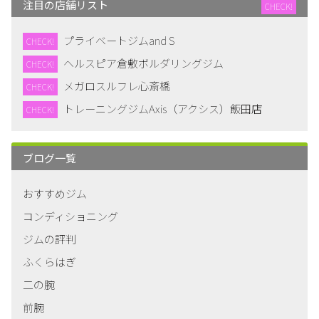
注目の店舗リスト
CHECK!
プライベートジムand S
CHECK!
ヘルスピア倉敷ボルダリングジム
CHECK!
メガロスルフレ心斎橋
CHECK!
トレーニングジムAxis（アクシス）飯田店
CHECK!
ブログ一覧
おすすめジム
コンディショニング
ジムの評判
ふくらはぎ
二の腕
前腕