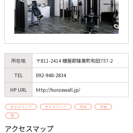
所在地
〒811-2414 糟屋郡篠栗町和田757-2
TEL
092-948-2834
HP URL
http://hunzawall.jp/
ボルダリング
ボルダリング
午前
午後
夜
アクセスマップ