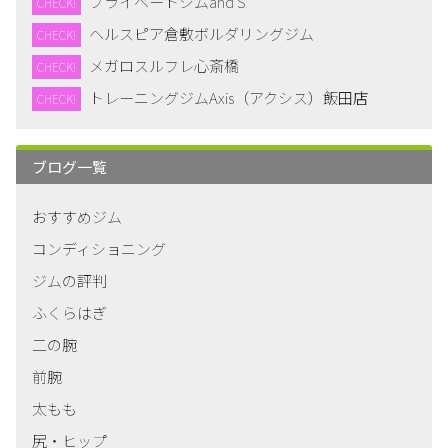
プライベートジムand S
CHECK!
ヘルスピア倉敷ボルダリングジム
CHECK!
メガロスルフレ心斎橋
CHECK!
トレーニングジムAxis（アクシス）飯田店
CHECK!
ブログ一覧
おすすめジム
コンディショニング
ジムの評判
ふくらはぎ
二の腕
前腕
太もも
尻・ヒップ