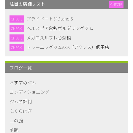
注目の店舗リスト
CHECK!
プライベートジムand S
CHECK!
ヘルスピア倉敷ボルダリングジム
CHECK!
メガロスルフレ心斎橋
CHECK!
トレーニングジムAxis（アクシス）飯田店
CHECK!
ブログ一覧
おすすめジム
コンディショニング
ジムの評判
ふくらはぎ
二の腕
前腕