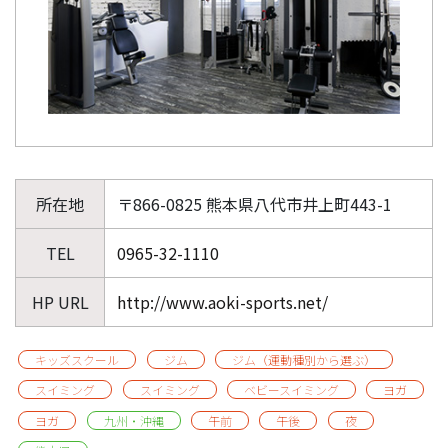
所在地
〒866-0825 熊本県八代市井上町443-1
TEL
0965-32-1110
HP URL
http://www.aoki-sports.net/
キッズスクール
ジム
ジム（運動種別から選ぶ）
スイミング
スイミング
ベビースイミング
ヨガ
ヨガ
九州・沖縄
午前
午後
夜