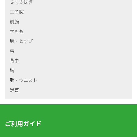
ふくらはぎ
二の腕
前腕
太もも
尻・ヒップ
肩
背中
胸
腹・ウエスト
足首
ご利用ガイド