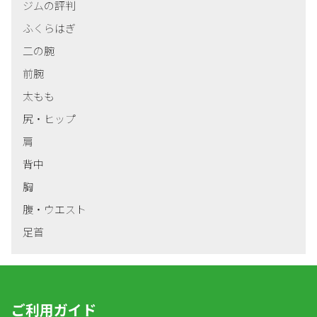
ジムの評判
ふくらはぎ
二の腕
前腕
太もも
尻・ヒップ
肩
背中
胸
腹・ウエスト
足首
ご利用ガイド