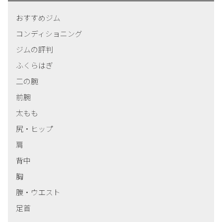
おすすめジム
コンディショニング
ジムの評判
ふくらはぎ
二の腕
前腕
太もも
尻・ヒップ
肩
背中
胸
腹・ウエスト
足首