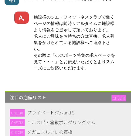
A,
施設様のジム・フィットネスクラブで働く
ページの情報は随時リアルタイムに施設様
より情報をご提示して頂いております。
求人にご興味をお持ちの方は直接、求人募
集をかけられている施設様へご連絡下さ
い。
その際に「○○スポーツ特集の求人ページを
見て・・・」とお伝えいただくとよりスム
ーズにご対応いただけます。
注目の店舗リスト
CHECK!
プライベートジムand S
CHECK!
ヘルスピア倉敷ボルダリングジム
CHECK!
メガロスルフレ心斎橋
CHECK!