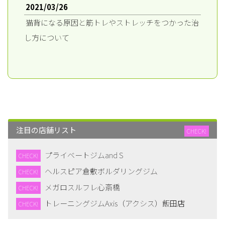
2021/03/26
猫背になる原因と筋トレやストレッチをつかった治
し方について
2021/03/26
女性の下腹ぽっこりの原因は脂肪だけじゃない！ 原
因と解消法をタイプ別にご紹介
2021/03/26
便秘はどうして起こる？解消方法や改善策について
注目の店舗リスト
CHECK!
徹底解説
プライベートジムand S
2021/03/26
CHECK!
ヘルスピア倉敷ボルダリングジム
セルライトの正体と日常でできる予防法について教
CHECK!
えます
メガロスルフレ心斎橋
CHECK!
トレーニングジムAxis（アクシス）飯田店
CHECK!
2021/03/26
腸内環境を改善する方法はなに？体の中から健康に