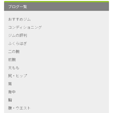
しよう！
ブログ一覧
2021/03/26
おすすめジム
動的ストレッチと静的ストレッチの違いと効果につ
コンディショニング
いて
ジムの評判
2021/03/26
ふくらはぎ
筋トレ効果は正しいフォームかどうかで違う！正し
二の腕
い筋トレを身につける方法
前腕
2021/03/26
太もも
ダンベルとバーベルの違いやメリットとデメリット
尻・ヒップ
を解説
肩
2021/03/26
背中
オールアウトで筋トレ効果を最大化！コツと注意点
胸
を解説
腹・ウエスト