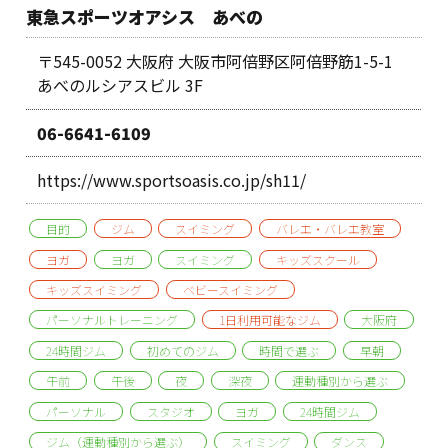
東急スポーツオアシス あべの
〒545-0052 大阪府 大阪市阿倍野区阿倍野筋1-5-1
あべのルシアスビル 3F
06-6641-6109
https://www.sportsoasis.co.jp/sh11/
目的
ジム
スイミング
バレエ・バレエ教室
ヨガ
ヨガ
スイミング
キッズスクール
キッズスイミング
ベビースイミング
パーソナルトレーニング
1日利用可能なジム
大阪府
24時間ジム
初めてのジム
時間で選ぶ
早朝
午前
午後
夜
深夜
運動種別から選ぶ
パーソナル
スタジオ
ヨガ
24時間ジム
ジム（運動種別から選ぶ）
スイミング
ダンス