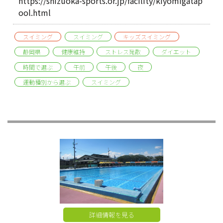
https://shizuoka-sports.or.jp/facility/kiyomigatap
ool.html
スイミング
スイミング
キッズスイミング
静岡県
健康維持
ストレス発散
ダイエット
時間で選ぶ
午前
午後
夜
運動種別から選ぶ
スイミング
詳細情報を見る