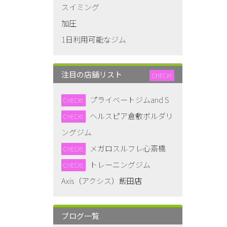
スイミング
加圧
1日利用可能なジム
注目の店舗リスト
CHECK!
プライベートジムand S
CHECK!
ヘルスピア倉敷ボルダリ
CHECK!
ングジム
メガロスルフレ心斎橋
CHECK!
トレーニングジム
CHECK!
Axis（アクシス）飯田店
ブログ一覧