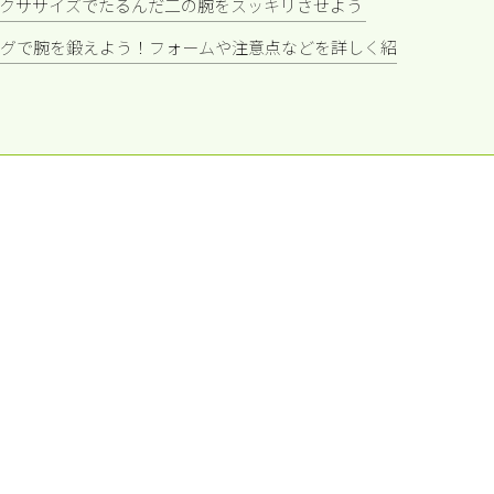
クササイズでたるんだ二の腕をスッキリさせよう
グで腕を鍛えよう！フォームや注意点などを詳しく紹
く鍛える方法