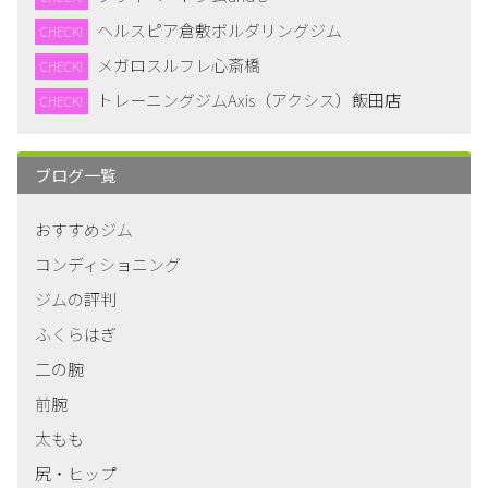
ヘルスピア倉敷ボルダリングジム
CHECK!
メガロスルフレ心斎橋
CHECK!
トレーニングジムAxis（アクシス）飯田店
CHECK!
ブログ一覧
おすすめジム
コンディショニング
ジムの評判
ふくらはぎ
二の腕
前腕
太もも
尻・ヒップ