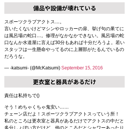
備品や設備が壊れている
スポーツクラブアクトス…。
言いたくないけどマシンやロッカーの扉、挙げ句の果てに
は風呂場の蛇口…。修理がなかなかできない。風呂場の蛇
口なんか水道屋に言えば30分もあれば十分だろうよ。若い
スタッフは一生懸命やってるのに上層部がたるんでいるの
だろうな。
— -katsumi- (@McKatsumi)
September 15, 2016
更衣室と器具があるだけ
責任は私持ちで()
そう！めちゃくちゃ鬼安い……
チェーン店だよ！スポーツクラブアクトスっていう所！
私のところは更衣室と器具があるだけでアクトスの中だと
多分しょぼい方だけど、他のところだとシャワーあったり