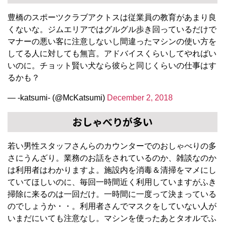
豊橋のスポーツクラブアクトスは従業員の教育があまり良
くないな。ジムエリアではグルグル歩き回っているだけで
マナーの悪い客に注意しないし間違ったマシンの使い方を
してる人に対しても無言。アドバイスくらいしてやればい
いのに。チョット賢い犬なら彼らと同じくらいの仕事はす
るかも？
— -katsumi- (@McKatsumi)
December 2, 2018
おしゃべりが多い
若い男性スタッフさんらのカウンターでのおしゃべりの多
さにうんざり。業務のお話をされているのか、雑談なのか
は利用者はわかりますよ。施設内を消毒＆清掃をマメにし
ていてほしいのに、毎回一時間近く利用していますがふき
掃除に来るのは一回だけ。一時間に一度って決まっている
のでしょうか・・。利用者さんでマスクをしていない人が
いまだにいても注意なし。マシンを使ったあとタオルでふ