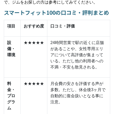
で、ジムをお探しの方は参考にしてみてください。
スマートフィット100の口コミ・評判まとめ
項目
おすすめ度
口コミ・評価
設
★★★★★
24
時間営業で駅の近くに店舗
備・
があることや、女性専用エリ
環境
アについて高評価が集まって
いる。ただし他の利用者への
不満・不安も散見される。
料
★★★★★
月会費の安さを評価する声が
金・
多数。ただし、休会後
3
ヶ月で
プロ
自動的に復会扱いとなる事に
グラ
注意。
ム