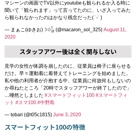
マシーンの画面でTV以外にyoutubeも観られるか入る時に
聞いて「観られます」って言ってたのに、いざ入ってみた
ら観られなかったのはかなり残念だった( ˙-˙ )
— まぁこ(ゆきお)☽✩𓃱 (@macaron_sol_325)
August 11,
2020
スタッフアワー後は全く関与しない
見学の女性が体調を崩したのに、従業員は椅子に座らせる
だけ。早々運動着に着替えてトレーニングを始めました。
私や他の利用者が介抱する中、従業員に何故何もしないの
か尋ねたところ「20時でスタッフアワーが終了したので」
…唖然としました
#スマートフィット100
#スマートフィ
ット
#スマ100
#中野島
— tobari (@t05c1815)
June 3, 2020
スマートフィット100の特徴