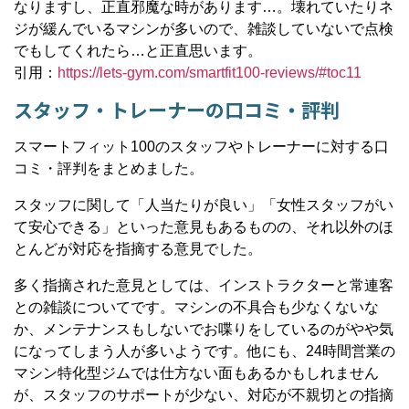
なりますし、正直邪魔な時があります…。壊れていたりネ
ジが緩んでいるマシンが多いので、雑談していないで点検
でもしてくれたら…と正直思います。
引用：
https://lets-gym.com/smartfit100-reviews/#toc11
スタッフ・トレーナーの口コミ・評判
スマートフィット100のスタッフやトレーナーに対する口
コミ・評判をまとめました。
スタッフに関して「人当たりが良い」「女性スタッフがい
て安心できる」といった意見もあるものの、それ以外のほ
とんどが対応を指摘する意見でした。
多く指摘された意見としては、インストラクターと常連客
との雑談についてです。マシンの不具合も少なくないな
か、メンテナンスもしないでお喋りをしているのがやや気
になってしまう人が多いようです。他にも、24時間営業の
マシン特化型ジムでは仕方ない面もあるかもしれません
が、スタッフのサポートが少ない、対応が不親切との指摘