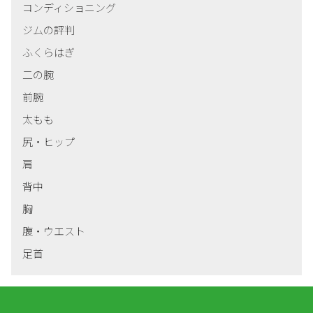
コンディショニング
ジムの評判
ふくらはぎ
二の腕
前腕
太もも
尻・ヒップ
肩
背中
胸
腹・ウエスト
足首