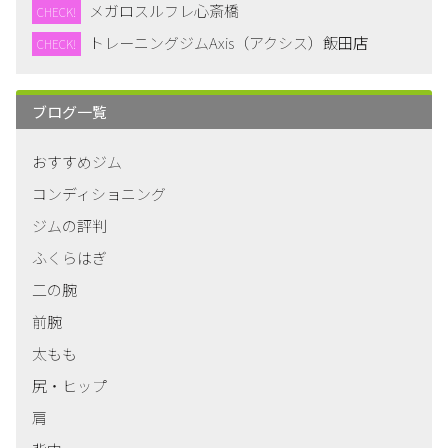
メガロスルフレ心斎橋
CHECK!
トレーニングジムAxis（アクシス）飯田店
CHECK!
ブログ一覧
おすすめジム
コンディショニング
ジムの評判
ふくらはぎ
二の腕
前腕
太もも
尻・ヒップ
肩