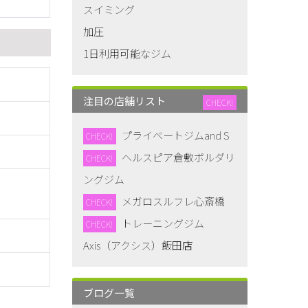
スイミング
加圧
1日利用可能なジム
注目の店舗リスト
CHECK!
プライベートジムand S
CHECK!
ヘルスピア倉敷ボルダリ
CHECK!
ングジム
メガロスルフレ心斎橋
CHECK!
トレーニングジム
CHECK!
Axis（アクシス）飯田店
ブログ一覧