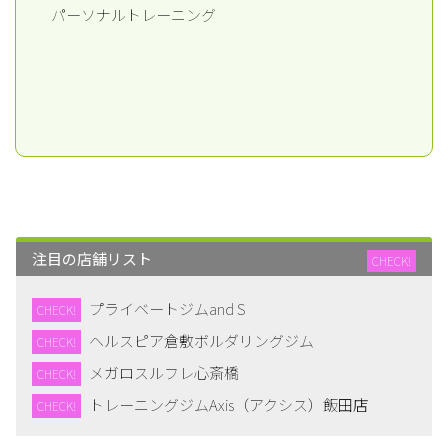
パーソナルトレーニング
注目の店舗リスト
CHECK!
プライベートジムand S
CHECK!
ヘルスピア倉敷ボルダリングジム
CHECK!
メガロスルフレ心斎橋
CHECK!
トレーニングジムAxis（アクシス）飯田店
CHECK!