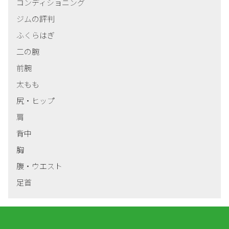
る手間を省きます。この Cookie は1年間保持さ
コンディショニング
れます。
ジムの評判
ログインページを訪問すると、お使いのブラウザ
ふくらはぎ
ーが Cookie を受け入れられるかを判断するため
二の腕
に一時 Cookie を設定します。この Cookie は個
前腕
人データを含んでおらず、ブラウザーを閉じると
廃棄されます。
太もも
尻・ヒップ
ログインの際さらに、ログイン情報と画面表示情
報を保持するため、私たちはいくつかの Cookie
肩
を設定します。ログイン Cookie は2日間、画面
背中
表示オプション Cookie は1年間保持されます。
胸
「ログイン状態を保存する」を選択した場合、ロ
グイン情報は2週間維持されます。ログアウトす
腹・ウエスト
るとログイン Cookie は消去されます。
足首
もし投稿を編集または公開すると、さらなる
Cookie がブラウザーに保存されます。この
Cookie は個人データを含まず、単に変更した投