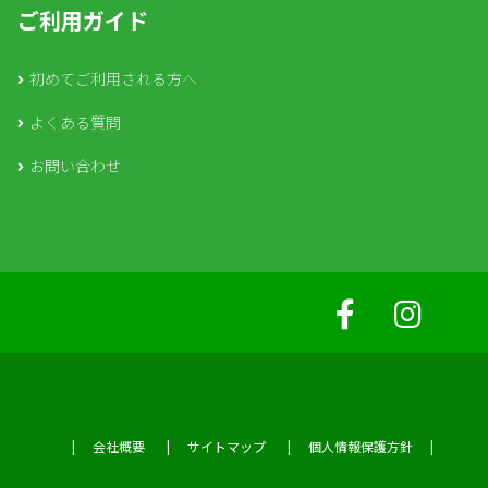
稿の ID を示すものです。1日で有効期限が切れ
ご利用ガイド
ます。
初めてご利用される方へ
他サイトからの埋め込みコンテンツ
このサイトの投稿には埋め込みコンテンツ (動
よくある質問
画、画像、投稿など) が含まれます。他サイトか
らの埋め込みコンテンツは、訪問者がそのサイト
お問い合わせ
を訪れた場合とまったく同じように振る舞いま
す。
これらのサイトは、あなたのデータの収集、
Cookie の使用、サードパーティによる追加トラ
ッキングの埋め込み、埋め込みコンテンツとのや
りとりの監視を行うことがあります。アカウント
を使ってそのサイトにログイン中の場合、埋め込
みコンテンツとのやりとりのトラッキングも含ま
れます。
会社概要
サイトマップ
個人情報保護方針
アナリティクス
あなたのデータの共有先