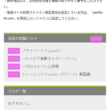
・携帯電話など、お問合せ店舗と連絡の取りやすい番号をご入力下さ
め同サービスに提供されることがあります。同サ
い。
ービスのプライバシーポリシーは
・迷惑メール対策でドメイン指定受信を設定している方は、「pacific-
https://automattic.com/privacy/ にあります。コメ
fit.com」を受信したいドメインに設定してください。
ントが承認されると、プロフィール画像がコメン
トとともに一般公開されます。
メディア
注目の店舗リスト
CHECK!
サイトに画像をアップロードする際、位置情報
(EXIF GPS) を含む画像をアップロードするべき
プライベートジムand S
CHECK!
ではありません。サイトの訪問者は、サイトから
ヘルスピア倉敷ボルダリングジム
CHECK!
画像をダウンロードして位置データを抽出するこ
とができます。
メガロスルフレ心斎橋
CHECK!
トレーニングジムAxis（アクシス）飯田店
CHECK!
お問い合わせフォーム
Cookie
サイトにコメントを残す際、お名前、メールアド
ブログ一覧
レス、サイトを Cookie に保存することにオプト
インできます。これはあなたの便宜のためであ
おすすめジム
り、他のコメントを残す際に詳細情報を再入力す