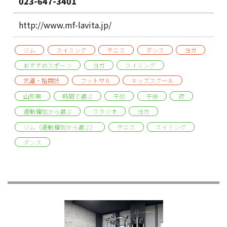
023-647-3401
http://www.mf-lavita.jp/
ジム
スイミング
テニス
ダンス
ヨガ
おすすめスポーツ
ヨガ
スイミング
武道・格闘技
フットサル
キッズスクール
山形県
時間で選ぶ
午前
午後
夜
運動種別から選ぶ
スタジオ
ヨガ
ジム（運動種別から選ぶ）
テニス
スイミング
ダンス