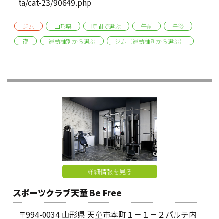
ta/cat-23/90649.php
ジム
山形県
時間で選ぶ
午前
午後
夜
運動種別から選ぶ
ジム（運動種別から選ぶ）
詳細情報を見る
スポーツクラブ天童 Be Free
〒994-0034 山形県 天童市本町１－１－２パルテ内