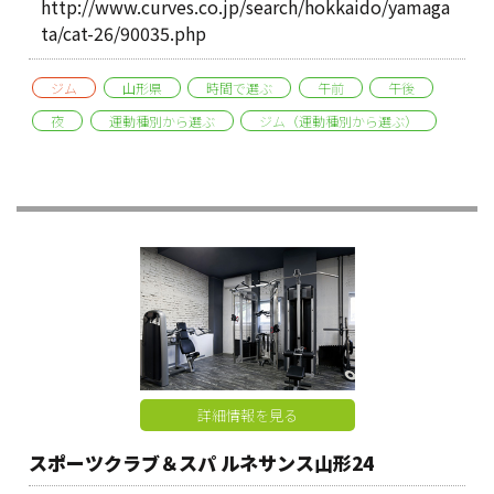
http://www.curves.co.jp/search/hokkaido/yamaga
ta/cat-26/90035.php
ジム
山形県
時間で選ぶ
午前
午後
夜
運動種別から選ぶ
ジム（運動種別から選ぶ）
詳細情報を見る
スポーツクラブ＆スパ ルネサンス山形24