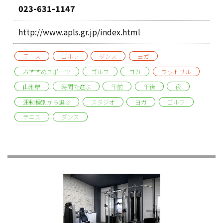
023-631-1147
http://www.apls.gr.jp/index.html
テニス
ゴルフ
ダンス
ヨガ
おすすめスポーツ
ゴルフ
ヨガ
フットサル
山形県
時間で選ぶ
午前
午後
夜
運動種別から選ぶ
スタジオ
ヨガ
ゴルフ
テニス
ダンス