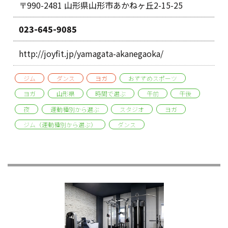
〒990-2481 山形県山形市あかねヶ丘2-15-25
023-645-9085
http://joyfit.jp/yamagata-akanegaoka/
ジム
ダンス
ヨガ
おすすめスポーツ
ヨガ
山形県
時間で選ぶ
午前
午後
夜
運動種別から選ぶ
スタジオ
ヨガ
ジム（運動種別から選ぶ）
ダンス