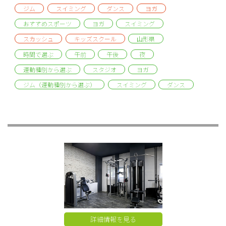
ジム
スイミング
ダンス
ヨガ
おすすめスポーツ
ヨガ
スイミング
スカッシュ
キッズスクール
山形県
時間で選ぶ
午前
午後
夜
運動種別から選ぶ
スタジオ
ヨガ
ジム（運動種別から選ぶ）
スイミング
ダンス
詳細情報を見る