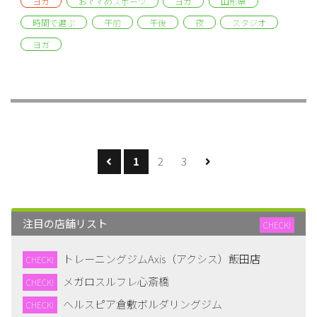
ヨガ
おすすめスポーツ
ヨガ
山形県
時間で選ぶ
午前
午後
夜
スタジオ
ヨガ
1
2
3
注目の店舗リスト
CHECK!
トレーニングジムAxis（アクシス）飯田店
CHECK!
メガロスルフレ心斎橋
CHECK!
ヘルスピア倉敷ボルダリングジム
CHECK!