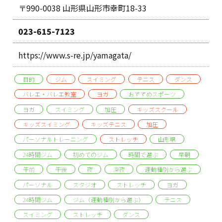
〒990-0038 山形県山形市幸町18-33
023-615-7123
https://www.s-re.jp/yamagata/
目的
ジム
スイミング
テニス
ダンス
バレエ・バレエ教室
ヨガ
おすすめスポーツ
ヨガ
スイミング
加圧
キッズスクール
キッズスイミング
キッズテニス
加圧
パーソナルトレーニング
ストレッチ
山形県
24時間ジム
初めてのジム
時間で選ぶ
早朝
午前
午後
夜
深夜
運動種別から選ぶ
パーソナル
スタジオ
ストレッチ
ヨガ
24時間ジム
ジム（運動種別から選ぶ）
テニス
スイミング
ストレッチ
ダンス