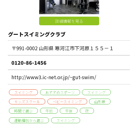
詳細情報を見る
グートスイミングクラブ
〒991-0002 山形県 寒河江市下河原１５５－１
0120-86-1456
http://www3.ic-net.or.jp/~gut-swim/
スイミング
おすすめスポーツ
スイミング
キッズスクール
ベビースイミング
山形県
時間で選ぶ
午前
午後
夜
運動種別から選ぶ
スイミング