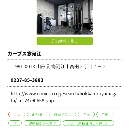
詳細情報を見る
カーブス寒河江
〒991-0013 山形県 寒河江市高田２丁目７－２
0237-85-3883
http://www.curves.co.jp/search/hokkaido/yamaga
ta/cat-24/90658.php
ジム
山形県
時間で選ぶ
午前
午後
夜
運動種別から選ぶ
ジム（運動種別から選ぶ）