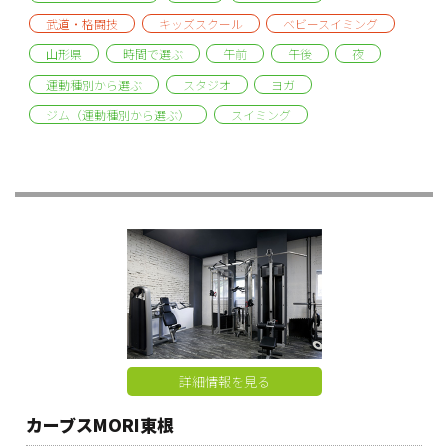
武道・格闘技
キッズスクール
ベビースイミング
山形県
時間で選ぶ
午前
午後
夜
運動種別から選ぶ
スタジオ
ヨガ
ジム（運動種別から選ぶ）
スイミング
詳細情報を見る
カーブスMORI東根