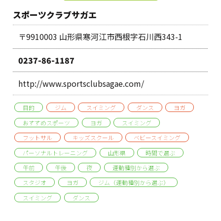
スポーツクラブサガエ
〒9910003 山形県寒河江市西根字石川西343-1
0237-86-1187
http://www.sportsclubsagae.com/
目的
ジム
スイミング
ダンス
ヨガ
おすすめスポーツ
ヨガ
スイミング
フットサル
キッズスクール
ベビースイミング
パーソナルトレーニング
山形県
時間で選ぶ
午前
午後
夜
運動種別から選ぶ
スタジオ
ヨガ
ジム（運動種別から選ぶ）
スイミング
ダンス