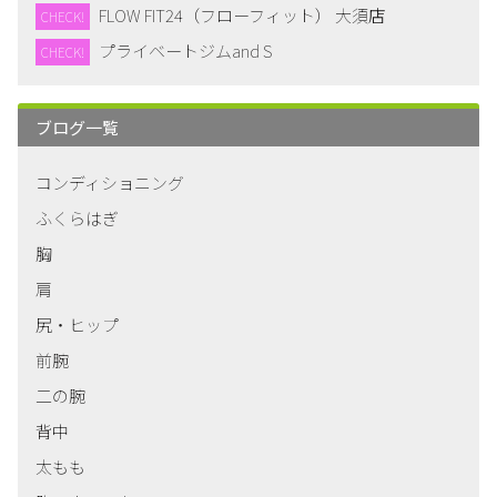
FLOW FIT24（フローフィット） 大須店
CHECK!
プライベートジムand S
CHECK!
ブログ一覧
コンディショニング
ふくらはぎ
胸
肩
尻・ヒップ
前腕
二の腕
背中
太もも