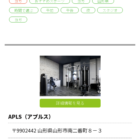
ヨガ
おすすめスポーツ
ヨガ
山形県
時間で選ぶ
午前
午後
夜
スタジオ
ヨガ
詳細情報を見る
APLS（アプルス）
〒9902442 山形県山形市南二番町８－３