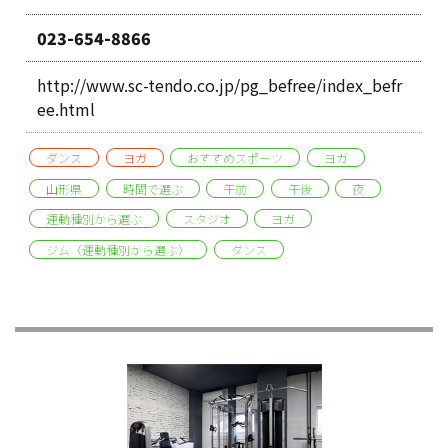
023-654-8866
http://www.sc-tendo.co.jp/pg_befree/index_befr
ee.html
ダンス
ヨガ
おすすめスポーツ
ヨガ
山形県
時間で選ぶ
午前
午後
夜
運動種別から選ぶ
スタジオ
ヨガ
ジム（運動種別から選ぶ）
ダンス