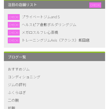
注目の店舗リスト
CHECK!
プライベートジムand S
CHECK!
ヘルスピア倉敷ボルダリングジム
CHECK!
メガロスルフレ心斎橋
CHECK!
トレーニングジムAxis（アクシス）飯田店
CHECK!
ブログ一覧
おすすめジム
コンディショニング
ジムの評判
ふくらはぎ
二の腕
前腕