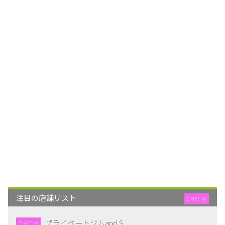
注目の店舗リスト
CHECK!
プライベートジムand S
CHECK!