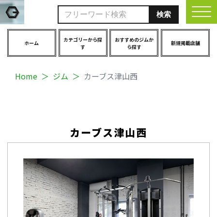
togg
カテゴリーから探
おすすめのジムか
ホーム
新規掲載店舗
す
ら探す
Home
ジム
カーブス津山西
カーブス津山西