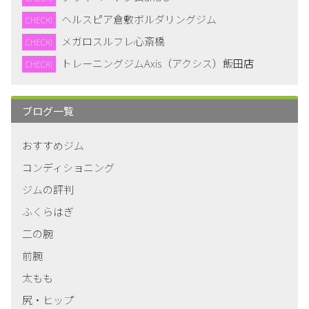
ヘルスピア倉敷ボルダリングジム
CHECK!
メガロスルフレ心斎橋
CHECK!
トレーニングジムAxis（アクシス）飯田店
CHECK!
ブログ一覧
おすすめジム
コンディショニング
ジムの評判
ふくらはぎ
二の腕
前腕
太もも
尻・ヒップ