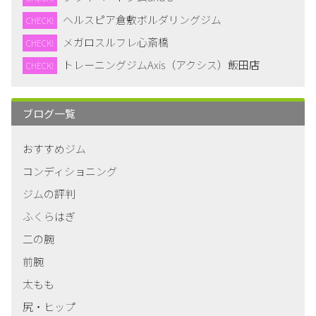
ヘルスピア倉敷ボルダリングジム
CHECK!
メガロスルフレ心斎橋
CHECK!
トレーニングジムAxis（アクシス）飯田店
CHECK!
ブログ一覧
おすすめジム
コンディショニング
ジムの評判
ふくらはぎ
二の腕
前腕
太もも
尻・ヒップ