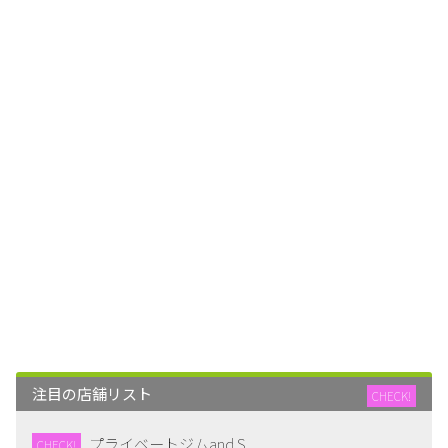
注目の店舗リスト
CHECK!
プライベートジムand S
CHECK!