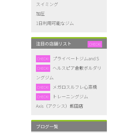
スイミング
加圧
1日利用可能なジム
注目の店舗リスト
CHECK!
プライベートジムand S
CHECK!
ヘルスピア倉敷ボルダリ
CHECK!
ングジム
メガロスルフレ心斎橋
CHECK!
トレーニングジム
CHECK!
Axis（アクシス）飯田店
ブログ一覧