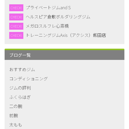
プライベートジムand S
CHECK!
ヘルスピア倉敷ボルダリングジム
CHECK!
メガロスルフレ心斎橋
CHECK!
トレーニングジムAxis（アクシス）飯田店
CHECK!
ブログ一覧
おすすめジム
コンディショニング
ジムの評判
ふくらはぎ
二の腕
前腕
太もも