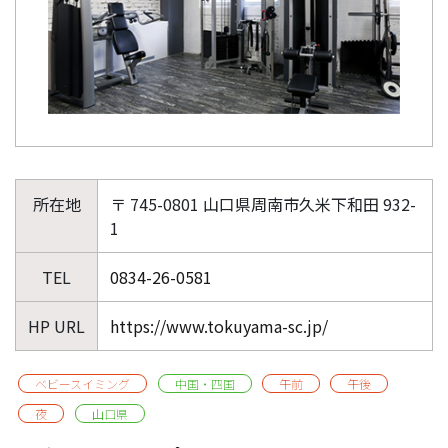
所在地
〒 745-0801 山口県周南市久米下和田 932-
1
TEL
0834-26-0581
HP URL
https://www.tokuyama-sc.jp/
ベビースイミング
中国・四国
午前
午後
夜
山口県