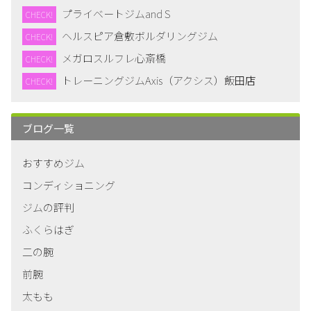
プライベートジムand S
CHECK!
ヘルスピア倉敷ボルダリングジム
CHECK!
メガロスルフレ心斎橋
CHECK!
トレーニングジムAxis（アクシス）飯田店
CHECK!
ブログ一覧
おすすめジム
コンディショニング
ジムの評判
ふくらはぎ
二の腕
前腕
太もも