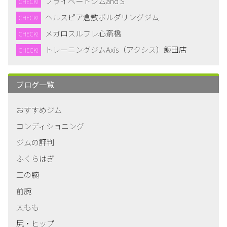
プライベートジムand S
CHECK!
ヘルスピア倉敷ボルダリングジム
CHECK!
メガロスルフレ心斎橋
CHECK!
トレーニングジムAxis（アクシス）飯田店
CHECK!
ブログ一覧
おすすめジム
コンディショニング
ジムの評判
ふくらはぎ
二の腕
前腕
太もも
尻・ヒップ