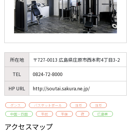
所在地
〒727-0013 広島県庄原市西本町4丁目3-2
TEL
0824-72-8000
HP URL
http://soutai.sakura.ne.jp/
ダンス
バスケットボール
ヨガ
ヨガ
中国・四国
午前
午後
夜
広島県
アクセスマップ