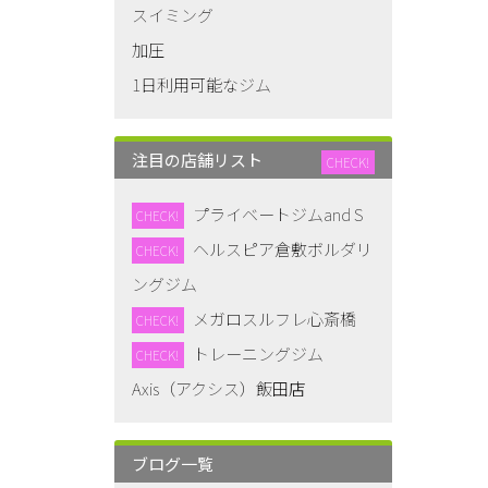
スイミング
加圧
1日利用可能なジム
注目の店舗リスト
CHECK!
プライベートジムand S
CHECK!
ヘルスピア倉敷ボルダリ
CHECK!
ングジム
メガロスルフレ心斎橋
CHECK!
トレーニングジム
CHECK!
Axis（アクシス）飯田店
ブログ一覧