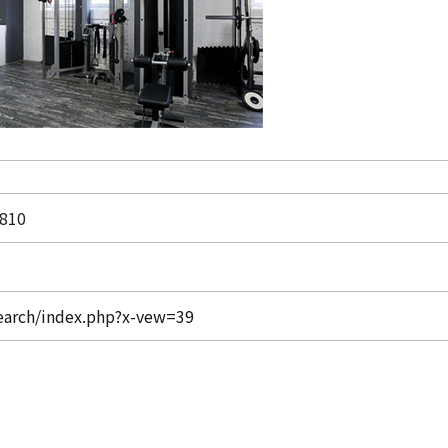
810
search/index.php?x-vew=39