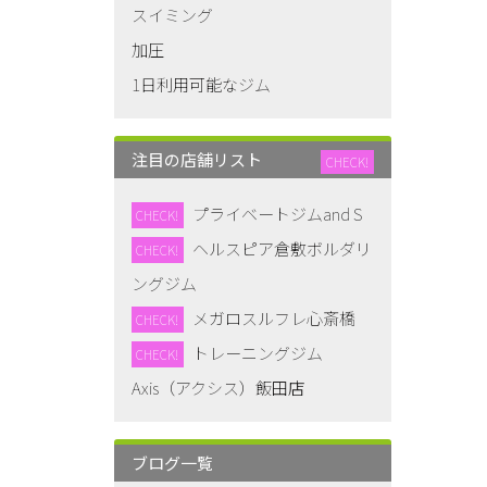
スイミング
加圧
1日利用可能なジム
注目の店舗リスト
CHECK!
プライベートジムand S
CHECK!
ヘルスピア倉敷ボルダリ
CHECK!
ングジム
メガロスルフレ心斎橋
CHECK!
トレーニングジム
CHECK!
Axis（アクシス）飯田店
ブログ一覧