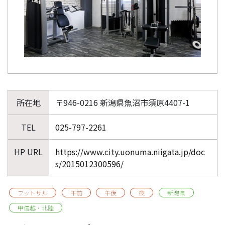
所在地
〒946-0216 新潟県魚沼市須原4407-1
TEL
025-797-2261
HP URL
https://www.city.uonuma.niigata.jp/doc
s/2015012300596/
フットサル
午前
午後
夜
新潟県
甲信越・北陸