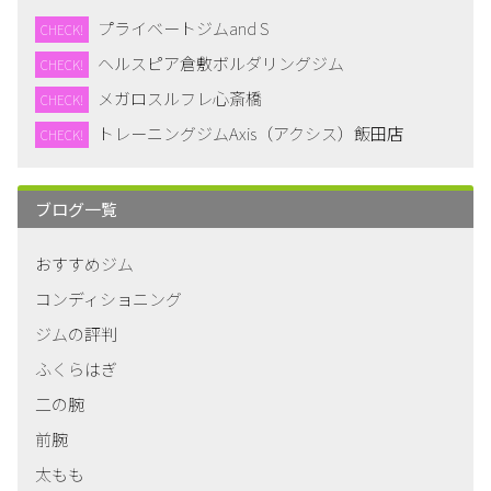
プライベートジムand S
CHECK!
ヘルスピア倉敷ボルダリングジム
CHECK!
メガロスルフレ心斎橋
CHECK!
トレーニングジムAxis（アクシス）飯田店
CHECK!
ブログ一覧
おすすめジム
コンディショニング
ジムの評判
ふくらはぎ
二の腕
前腕
太もも