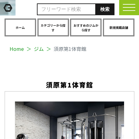
togg
カテゴリーから探
おすすめのジムか
ホーム
新規掲載店舗
す
ら探す
Home
ジム
須原第1体育館
須原第1体育館