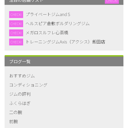
CHECK!
プライベートジムand S
CHECK!
ヘルスピア倉敷ボルダリングジム
CHECK!
メガロスルフレ心斎橋
CHECK!
トレーニングジムAxis（アクシス）飯田店
CHECK!
ブログ一覧
おすすめジム
コンディショニング
ジムの評判
ふくらはぎ
二の腕
前腕