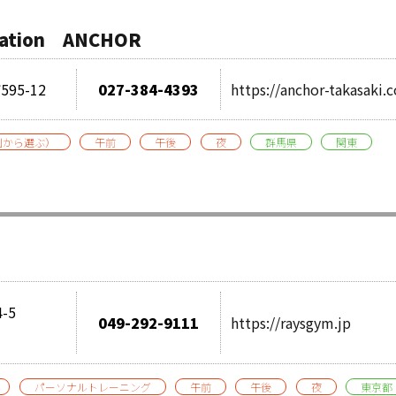
tation ANCHOR
5-12
027-384-4393
https://anchor-takasaki.
別から選ぶ）
午前
午後
夜
群馬県
関東
-5
049-292-9111
https://raysgym.jp
1
パーソナルトレーニング
午前
午後
夜
東京都