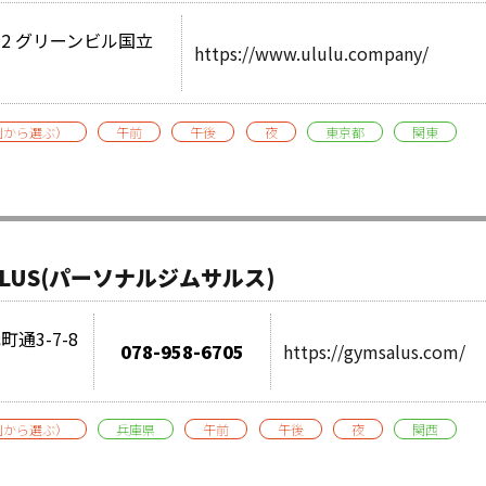
12 グリーンビル国立
https://www.ululu.company/
別から選ぶ）
午前
午後
夜
東京都
関東
 SALUS(パーソナルジムサルス)
通3-7-8
078-958-6705
https://gymsalus.com/
別から選ぶ）
兵庫県
午前
午後
夜
関西