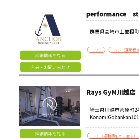
performance s
群馬県高崎市上並榎町59
ジム
ジム（運動種
詳細情報を見る
入会・お問い合わせ
Rays GyM川越店
埼玉県川越市菅原町24
KonomiGobankan10
詳細情報を見る
ジム（運動種別から選ぶ）