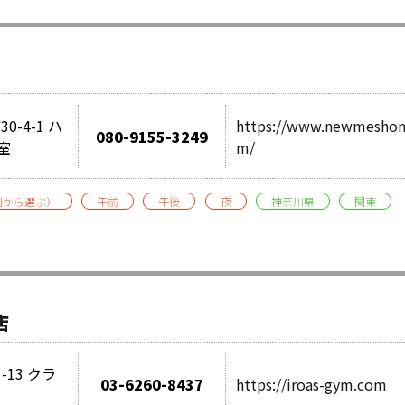
-4-1 ハ
https://www.newmeshon
080-9155-3249
室
m/
別から選ぶ）
午前
午後
夜
神奈川県
関東
店
-13 クラ
03-6260-8437
https://iroas-gym.com