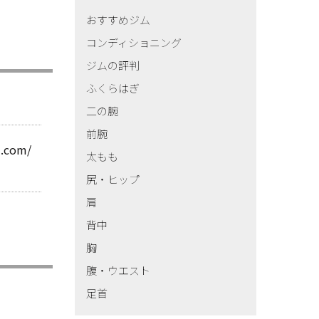
おすすめジム
コンディショニング
ジムの評判
ふくらはぎ
二の腕
前腕
m.com/
太もも
尻・ヒップ
肩
背中
胸
腹・ウエスト
足首