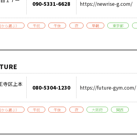
090-5331-6628
https://newrise-g.com/
別から選ぶ）
午前
午後
夜
早朝
東京都
TURE
市天王寺区上本
080-5304-1230
https://future-gym.com/
別から選ぶ）
午前
午後
夜
大阪府
関西