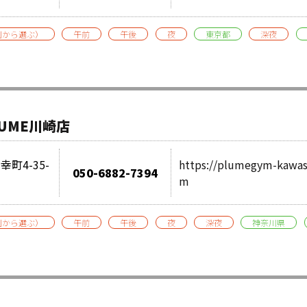
別から選ぶ）
午前
午後
夜
東京都
深夜
UME川崎店
町4-35-
https://plumegym-kawas
050-6882-7394
m
別から選ぶ）
午前
午後
夜
深夜
神奈川県