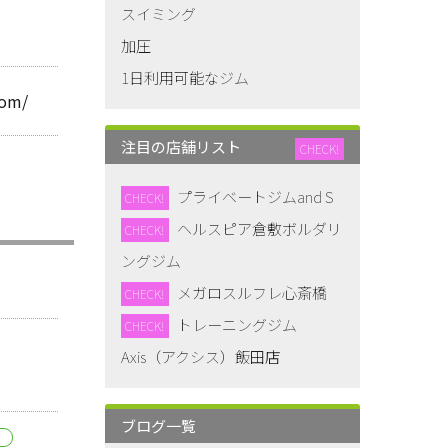
スイミング
加圧
1日利用可能なジム
com/
注目の店舗リスト
CHECK!
プライベートジムand S
CHECK!
ヘルスピア倉敷ボルダリ
CHECK!
ングジム
メガロスルフレ心斎橋
CHECK!
トレーニングジム
CHECK!
Axis（アクシス）飯田店
ブログ一覧