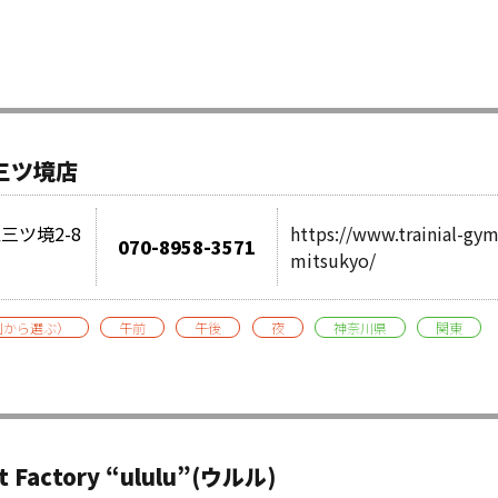
三ツ境店
三ツ境2-8
https://www.trainial-gy
070-8958-3571
mitsukyo/
別から選ぶ）
午前
午後
夜
神奈川県
関東
t Factory “ululu”(ウルル)