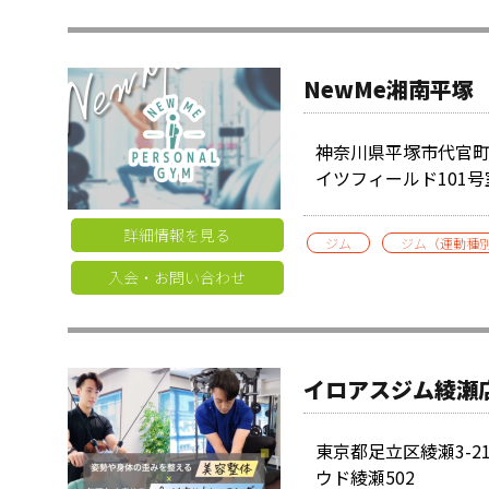
NewMe湘南平塚
神奈川県平塚市代官町30
イツフィールド101号
詳細情報を見る
ジム
ジム（運動種
入会・お問い合わせ
イロアスジム綾瀬
東京都足立区綾瀬3-21
ウド綾瀬502