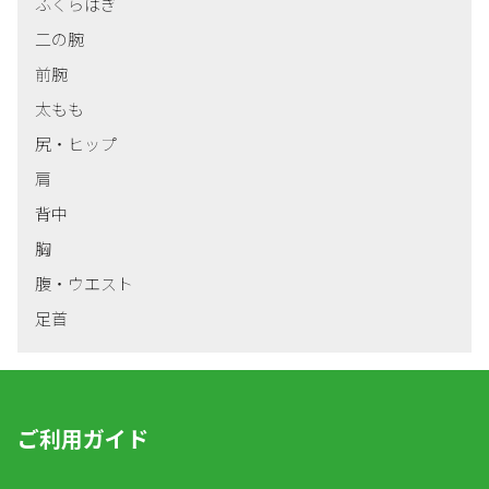
ふくらはぎ
二の腕
前腕
太もも
尻・ヒップ
肩
背中
胸
腹・ウエスト
足首
ご利用ガイド