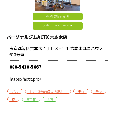
詳細情報を見る
入会・お問い合わせ
パーソナルジムACTX 六本木店
東京都港区六本木４丁目３−１１ 六本木ユニハウス
613号室
080-5430-5667
https://actx.pro/
ジム
ジム（運動種別から選ぶ）
午前
午後
夜
東京都
関東