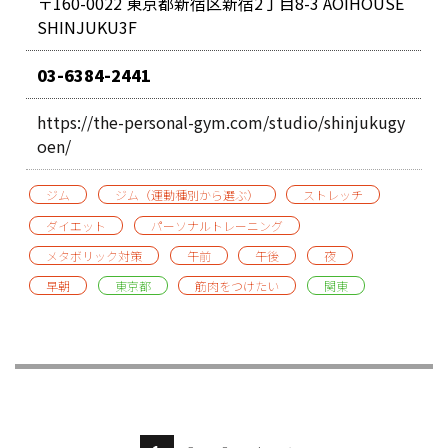
〒160-0022 東京都新宿区新宿2丁目8-3 AOIHOUSE
SHINJUKU3F
03-6384-2441
https://the-personal-gym.com/studio/shinjukugy
oen/
ジム
ジム（運動種別から選ぶ）
ストレッチ
ダイエット
パーソナルトレーニング
メタボリック対策
午前
午後
夜
早朝
東京都
筋肉をつけたい
関東