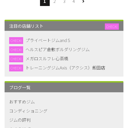
1
2
3
4
注目の店舗リスト
CHECK!
プライベートジムand S
CHECK!
ヘルスピア倉敷ボルダリングジム
CHECK!
メガロスルフレ心斎橋
CHECK!
トレーニングジムAxis（アクシス）飯田店
CHECK!
ブログ一覧
おすすめジム
コンディショニング
ジムの評判