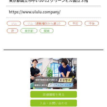
東京都国立市中1-10-12 グリーンビル国立３階
https://www.ululu.company/
ジム
ジム（運動種別から選ぶ）
午前
午後
夜
東京都
関東
詳細情報を見る
入会・お問い合わせ